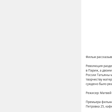
Фильм рассказыв
Революция разде
в Париж, а двоим
России Татьяны м
творчеству матер
суждено было реа
Режисер: Матвей
Премьера фильма 
Петровка 25, каф