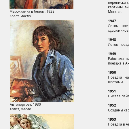
переписка 
картины эк
Марокканка в белом. 1928
Москве.
Холст, масло.
1947
Летом пое
художников»
1948
Летом поезд
1949
Работала н
поездка в А
1950
Поездка на
цветами.
1951
Писала пей
Автопортрет. 1930
1952
Холст, масло.
Созданы ка
1953
Поездка в А