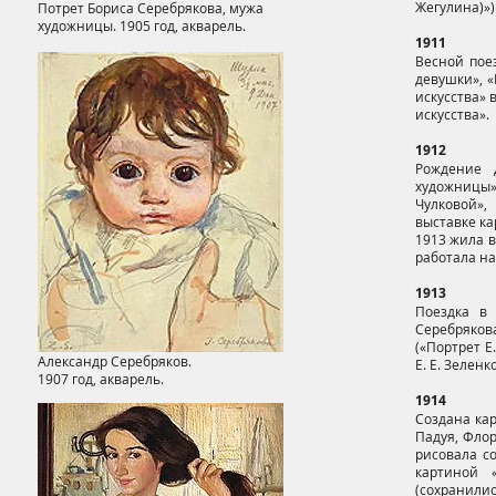
Жегулина)»)
Потрет Бориса Серебрякова, мужа
художницы. 1905 год, акварель.
1911
Весной поез
девушки», «
искусства» 
искусства».
1912
Рождение д
художницы»
Чулковой»,
выставке ка
1913 жила в
работала на
1913
Поездка в 
Серебрякова
(«Портрет Е
Александр Серебряков.
Е. Е. Зелен
1907 год, акварель.
1914
Создана ка
Падуя, Фло
рисовала с
картиной 
(сохранилис