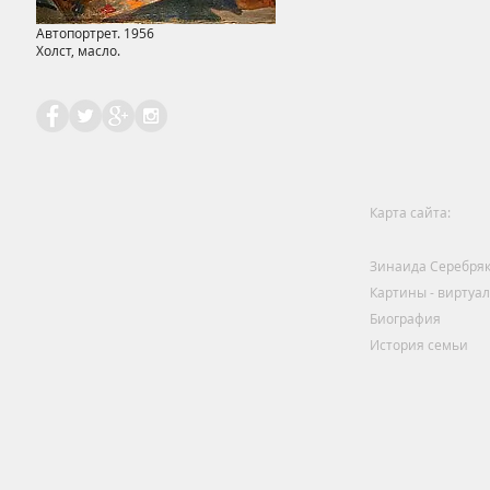
Автопортрет. 1956
Холст, масло.
Карта сайта:
Зинаида Серебря
Картины - виртуа
Биография
История семьи