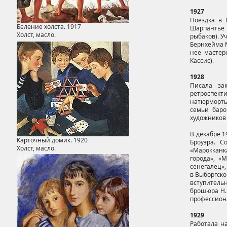
1927
Поездка в 
Беление холста. 1917
Шарпантье 
Холст, масло.
рыбаков). У
Бернхейма 
нее мастер
Кассис).
1928
Писала за
ретроспект
натюрморты
семьи баро
художников 
В декабре 1
Карточный домик. 1920
Броуэра. С
Холст, масло.
«Марокканк
города», «
сенегалец»,
в Выборгско
вступительн
брошюра Н. 
профессиона
1929
Работала н