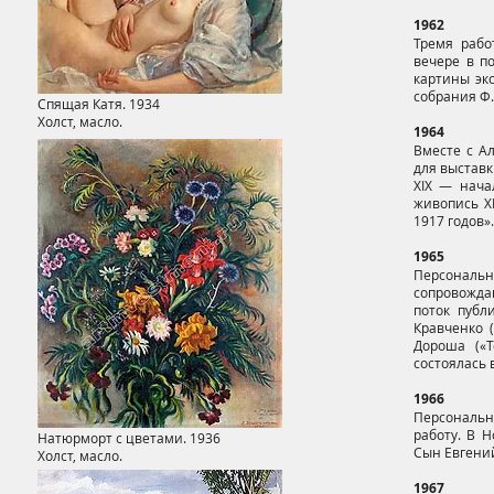
1962
Тремя рабо
вечере в п
картины эк
собрания Ф.
Спящая Катя. 1934
Холст, масло.
1964
Вместе с А
для выставк
XIX — нача
живопись X
1917 годов».
1965
Персональ
сопровожда
поток публи
Кравченко (
Дороша («Т
состоялась 
1966
Персональн
работу. В 
Натюрморт с цветами. 1936
Сын Евгений
Холст, масло.
1967