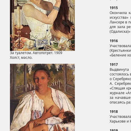
1915
Окончила к
искусства» 
Лансере в п
для зала ре
(Одалиска)» 
1916
Участвовал
(Крестьянк
За туалетом. Автопотрет. 1909
«Беление хо
Холст, масло.
1917
Выдвинута
состоялось 
о Серебряко
А. Серебря
«Спящая кре
журнале «Ап
за начавше
опасаясь ра
1918
Участвовала
Харькове и 
1919