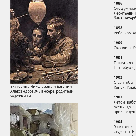
1886
Отец умирае
Леонтьевича
близ Петерб
1898
Ребенком ка
1900
Окончила К
1901
Поступила
Петербурге,
1902
С сентября
Екатерина Николаевна и Евгений
Капри, Рим)
Александрович Лансере, родители
художницы.
1903
Летом рабо
осени до 1
произведен
1905
9 сентября 
студента И