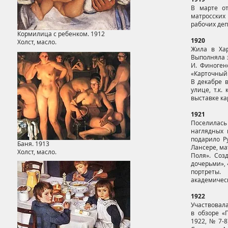
В марте о
матросских 
рабочих деп
Кормилица с ребенком. 1912
1920
Холст, масло.
Жила в Хар
Выполняла з
И. Финогено
«Карточный
В декабре 
улице, т.к.
выставке ка
1921
Поселилась
наглядных 
подарило Ру
Баня. 1913
Лансере, ма
Холст, масло.
Поля». Соз
дочерьми», 
портреты.
академическ
1922
Участвовала
в обзоре «
1922, № 7-8