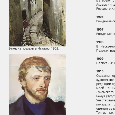
матерью (с
Академии д
Россию, жил
1906
Рождение сы
1907
Рождение сы
1908
В Нескучно
Этюд из поездки в Италию, 1902.
Пахота», ви
1909
Написаны: к
1910
Созданы порт
художестве
редакции жу
моей няни» 
Лукомского 
Бенуа (Худо
Участвовала
показала т
оценил ее р
Три из них