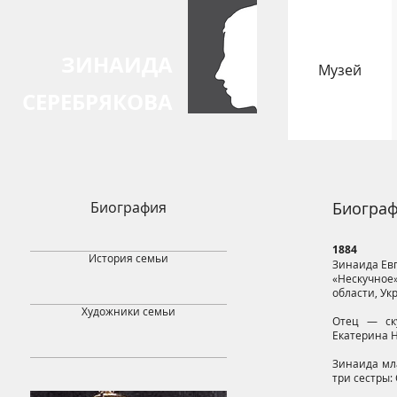
ЗИНАИДА
Музей
СЕРЕБРЯКОВА
Биография
Биограф
1884
История семьи
Зинаида Евг
«Нескучное»
области, Ук
Художники семьи
Отец — ску
Екатерина Н
Зинаида мла
три сестры: