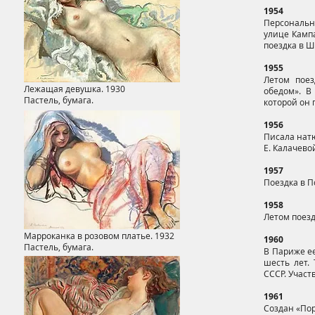
1954
Персональн
улице Камп
поездка в 
1955
Летом поез
Лежащая девушка. 1930
обедом». В
Пастель, бумага.
которой он 
1956
Писала нат
Е. Калачево
1957
Поездка в П
1958
Летом поезд
Марроканка в розовом платье. 1932
1960
Пастель, бумага.
В Париже ее
шесть лет.
СССР. Участ
1961
Создан «Пор