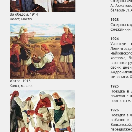
Созданы «Ав
А. Ахматово
балерин Л. 
За обедом. 1914
Холст, масло.
1923
Созданы кар
Снежинки», 
1924
Участвует 
Ленинграде
Чайковског
костюме, б
выставке ру
своих дней
Андроников
живописи. XV
Жатва. 1915
Холст, масло.
1925
Поездка в 
приехал сы
портреты А.
1926
Поездки в 
рыбаков и 
Волконской,
передвижной