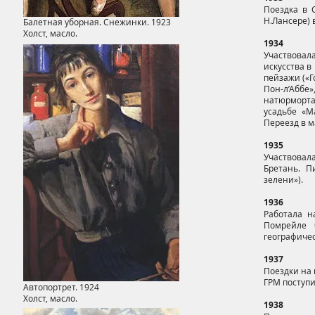
Поездка в 
Н.Лансере) 
Балетная уборная. Снежинки. 1923
Холст, масло.
1934
Участвовал
искусства в
пейзажи («Г
Пон-л’Абб
натюрморта
усадьбе «М
Переезд в 
1935
Участвовал
Бретань. П
зелени»).
1936
Работала н
Помрейле 
географичес
1937
Поездки на 
ГРМ поступи
Автопортрет. 1924
Холст, масло.
1938