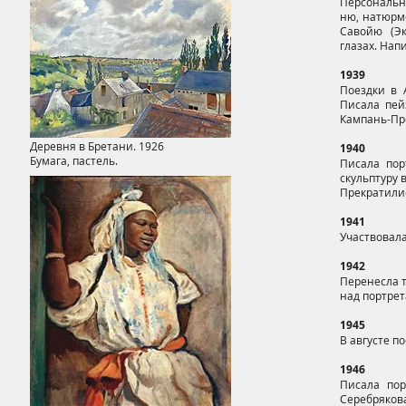
Персональна
ню, натюрмо
Савойю (Эк
глазах. Нап
1939
Поездки в 
Писала пей
Кампань-Пр
Деревня в Бретани. 1926
1940
Бумага, пастель.
Писала пор
скульптуру 
Прекратили
1941
Участвовала
1942
Перенесла т
над портре
1945
В августе п
1946
Писала пор
Серебрякова