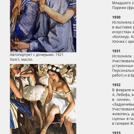
Младшего (
Париже (фра
1930
Исполняла з
в выставке
искусства» 
«Коллиур. К
Улочка с ар
1931
Автопортрет с дочерьми. 1921
Исполняла 
Холст, масло.
Участвовала
устроенных
Персональны
работ) и в 
1932
В феврале-м
А. Лебефа, 
в синем», 
«Задумчивы
Участвовала
живопись д
сцены» в га
в галерее Ж
1933