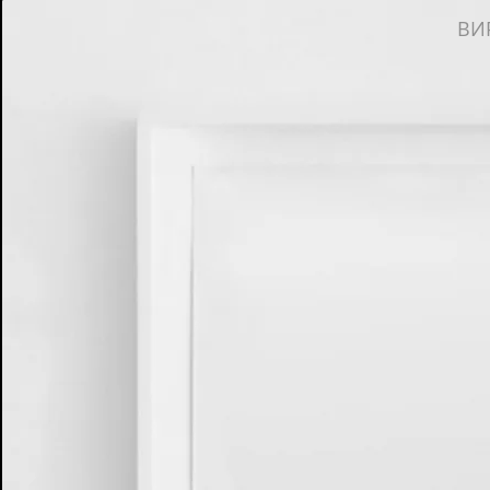
ВИ
Автопортрет. У зеркала
Холст,
масло.
1909